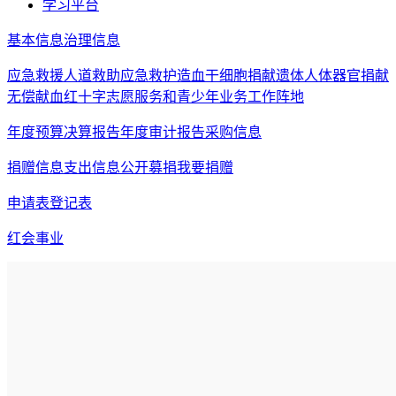
学习平台
基本信息
治理信息
应急救援
人道救助
应急救护
造血干细胞捐献
遗体人体器官捐献
无偿献血
红十字志愿服务和青少年
业务工作阵地
年度预算决算报告
年度审计报告
采购信息
捐赠信息
支出信息
公开募捐
我要捐赠
申请表
登记表
红会事业