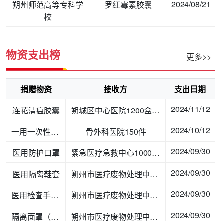
2024/08/21
朔州师范高等专科学
罗红霉素胶囊
校
物资支出榜
更多>>
捐赠物资
接收方
支出日期
2024/11/12
连花清瘟胶囊
朔城区中心医院1200盒、朔州市教育局7000盒、公交公司800盒、豪门盛宴200盒、市委社工部9560盒、神头振兴社区270盒、社会福利院100盒、特殊教育学校800盒、尚德乐648盒、怀仁新时代养老院400盒、慰问小坝学校65盒、慰问东小寨学校66盒、退伍军人志愿者370盒、蓝天救援服务队330盒、融媒体中心1110盒、百立公益60盒、人民医院16000盒、社工协会400盒、怀仁荣军康宁医院400盒、现代医院1000盒、以岭药业178盒、造血干细胞捐献志愿者40盒、交通运输局4002盒、万达广场201盒
2024/10/12
一用一次性防护服
骨外科医院150件
2024/09/30
医用防护口罩
紧急医疗急救中心1000只、骨外科医院20000只
2024/09/30
医用隔离鞋套
朔州市医疗废物处理中心600双、骨外科医院400双
2024/09/30
医用检查手套（华晨医疗）
朔州市医疗废物处理中心300双
2024/09/30
隔离面罩（海沃希）
朔州市医疗废物处理中心200个