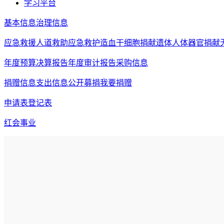
学习平台
基本信息
治理信息
应急救援
人道救助
应急救护
造血干细胞捐献
遗体人体器官捐献
年度预算决算报告
年度审计报告
采购信息
捐赠信息
支出信息
公开募捐
我要捐赠
申请表
登记表
红会事业